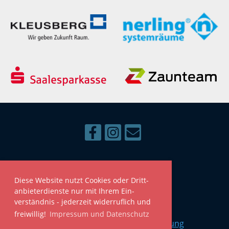
SG Dölbau 90 e.V.
Umspannwerk 20
Diese Web­site nutzt Cookies oder Dritt­
06184 Kabelsketal
anbieter­dienste nur mit Ihrem Ein­
verständnis - jeder­zeit wider­ruflich und
frei­willig!
Impressum und Datenschutz
Impressum
|
Datenschutzerklärung